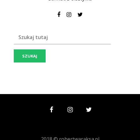
Szukaj frazy:
2018 © robertwaraksa.pl