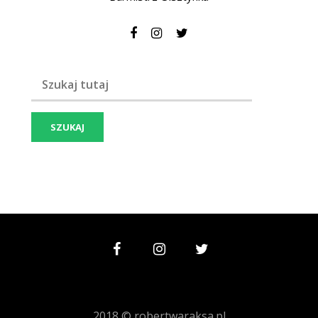
Szukaj frazy:
2018 © robertwaraksa.pl