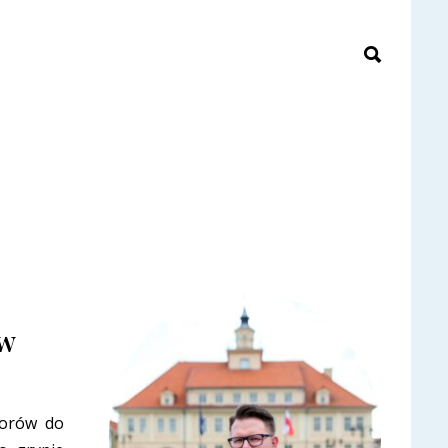
 w
iorów do