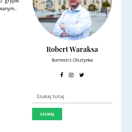
o grypie.
anym...
Robert Waraksa
Burmistrz Olsztynka
Szukaj frazy: