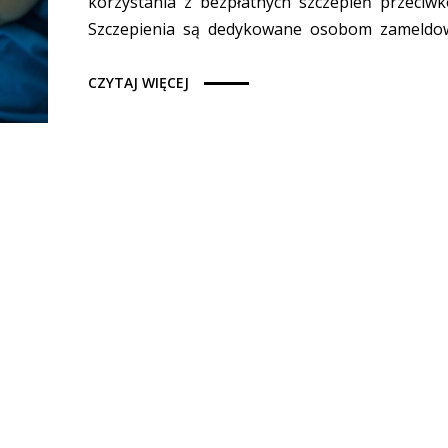
korzystania z bezpłatnych szczepień przeciwk
Szczepienia są dedykowane osobom zameldow
CZYTAJ WIĘCEJ