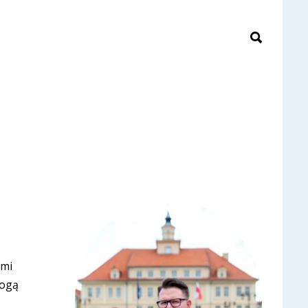
ami
mogą