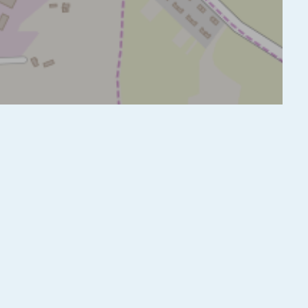
 główne
, Gmina