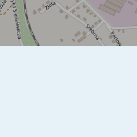
anie nośności nawierzchni drogi do 11,5 ton na oś to
ynka. Generalna Dyrekcja Dróg Krajowych i Autostrad
na przebudowę tego odcinka drogi.