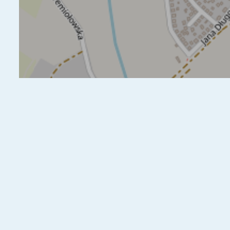
Poprawa bezpieczeństwa pieszych i dostosow
cele przebudowy DK58 w Mierkach koło Olszt
Olsztynek oraz Budimex SA podpisały umowę 