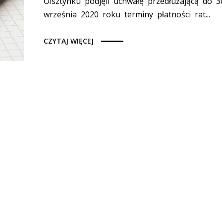
Olsztynku podjęli uchwałę przedłużającą do 3
września 2020 roku terminy płatności rat...
CZYTAJ WIĘCEJ