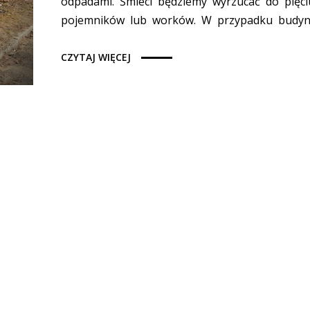
odpadami. Śmieci będziemy wyrzucać do pięci
pojemników lub worków. W przypadku budynk
CZYTAJ WIĘCEJ