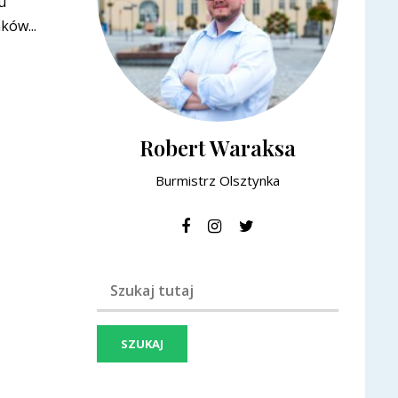
u
ów...
Robert Waraksa
Burmistrz Olsztynka
Szukaj frazy: