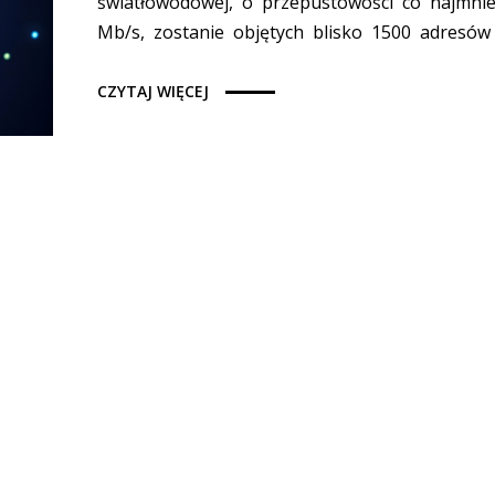
światłowodowej, o przepustowości co najmnie
Mb/s, zostanie objętych blisko 1500 adresów 
CZYTAJ WIĘCEJ