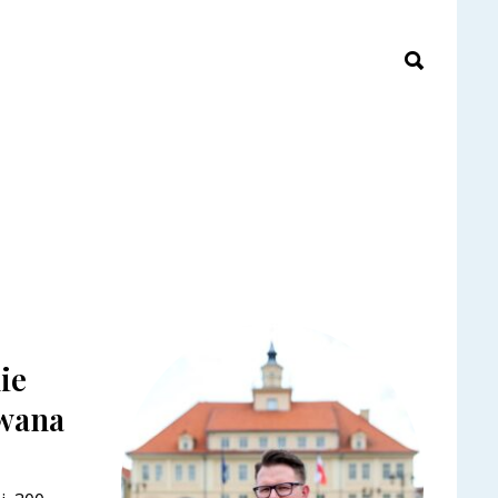
ie
owana