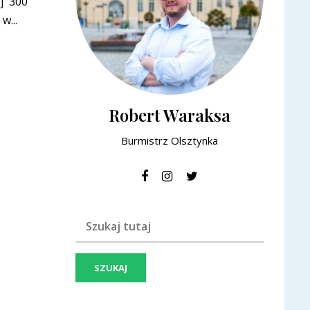
j 300
w...
Robert Waraksa
Burmistrz Olsztynka
Szukaj frazy: