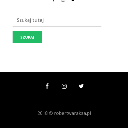
Szukaj frazy:
2018 © robertwaraksa.pl