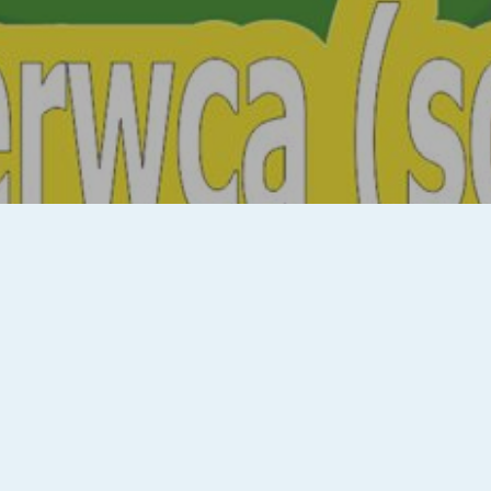
Varius Manx, Cleo, Classic, Goosebumps, Jerzy
Kryszak
oraz mnóstwo innych atrakcji
. Dni