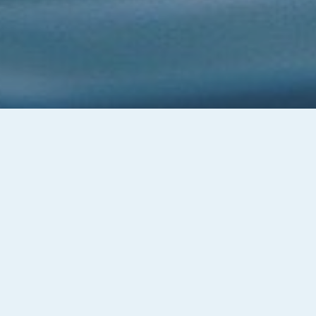
Od 2021 roku mieszkańcy gminy Olsztynek mogą
starać się o dofinansowanie kosztów budowy
studni głębinowych. Wysokość udzielanej dotacji